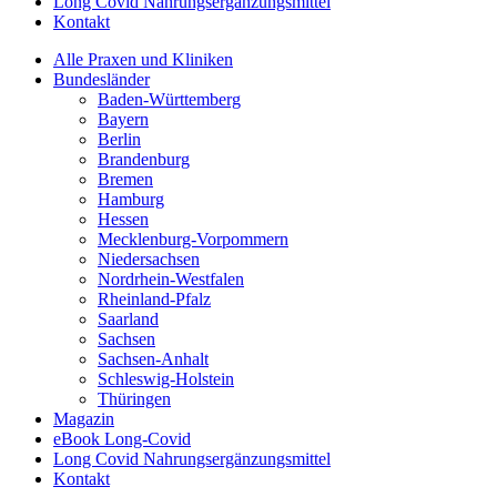
Long Covid Nahrungsergänzungsmittel
Kontakt
Alle Praxen und Kliniken
Bundesländer
Baden-Württemberg
Bayern
Berlin
Brandenburg
Bremen
Hamburg
Hessen
Mecklenburg-Vorpommern
Niedersachsen
Nordrhein-Westfalen
Rheinland-Pfalz
Saarland
Sachsen
Sachsen-Anhalt
Schleswig-Holstein
Thüringen
Magazin
eBook Long-Covid
Long Covid Nahrungsergänzungsmittel
Kontakt