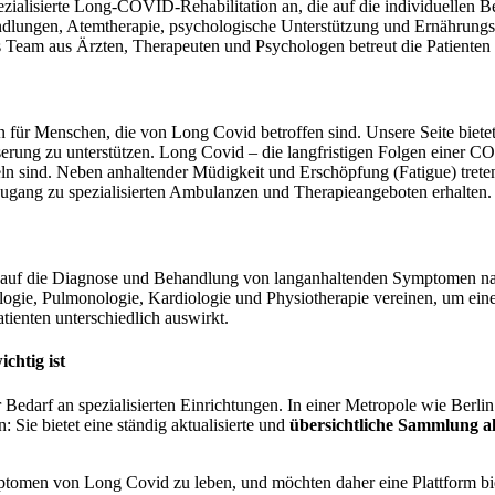
pezialisierte Long-COVID-Rehabilitation an, die auf die individuellen
ndlungen, Atemtherapie, psychologische Unterstützung und Ernährungsber
res Team aus Ärzten, Therapeuten und Psychologen betreut die Patienten 
en für Menschen, die von Long Covid betroffen sind. Unsere Seite biete
erung zu unterstützen. Long Covid – die langfristigen Folgen einer C
deln sind. Neben anhaltender Müdigkeit und Erschöpfung (Fatigue) tre
Zugang zu spezialisierten Ambulanzen und Therapieangeboten erhalten.
h auf die Diagnose und Behandlung von langanhaltenden Symptomen nac
ogie, Pulmonologie, Kardiologie und Physiotherapie vereinen, um eine 
ienten unterschiedlich auswirkt.
chtig ist
 Bedarf an spezialisierten Einrichtungen. In einer Metropole wie Berli
 Sie bietet eine ständig aktualisierte und
übersichtliche Sammlung a
ymptomen von Long Covid zu leben, und möchten daher eine Plattform b