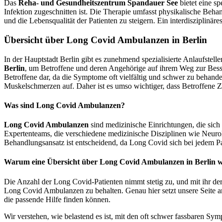
Das
Reha- und Gesundheitszentrum Spandauer See
bietet eine s
Infektion zugeschnitten ist. Die Therapie umfasst physikalische Beha
und die Lebensqualität der Patienten zu steigern. Ein interdisziplinä
Übersicht über Long Covid Ambulanzen in Berlin
In der Hauptstadt Berlin gibt es zunehmend spezialisierte Anlaufstell
Berlin
, um Betroffene und deren Angehörige auf ihrem Weg zur Bess
Betroffene dar, da die Symptome oft vielfältig und schwer zu behan
Muskelschmerzen auf. Daher ist es umso wichtiger, dass Betroffene 
Was sind Long Covid Ambulanzen?
Long Covid Ambulanzen
sind medizinische Einrichtungen, die sic
Expertenteams, die verschiedene medizinische Disziplinen wie Neurol
Behandlungsansatz ist entscheidend, da Long Covid sich bei jedem Pat
Warum eine Übersicht über Long Covid Ambulanzen in Berlin wi
Die Anzahl der Long Covid-Patienten nimmt stetig zu, und mit ihr der
Long Covid Ambulanzen zu behalten. Genau hier setzt unsere Seite an:
die passende Hilfe finden können.
Wir verstehen, wie belastend es ist, mit den oft schwer fassbaren S