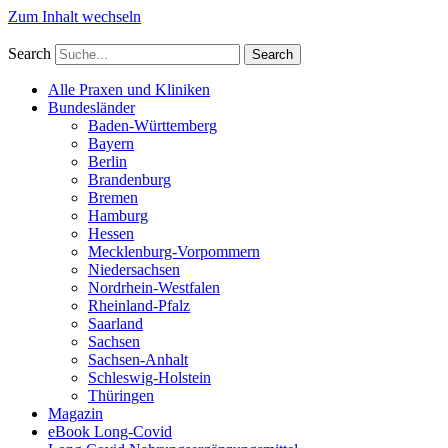
Zum Inhalt wechseln
Search
Search
Alle Praxen und Kliniken
Bundesländer
Baden-Württemberg
Bayern
Berlin
Brandenburg
Bremen
Hamburg
Hessen
Mecklenburg-Vorpommern
Niedersachsen
Nordrhein-Westfalen
Rheinland-Pfalz
Saarland
Sachsen
Sachsen-Anhalt
Schleswig-Holstein
Thüringen
Magazin
eBook Long-Covid