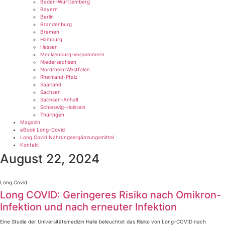
Baden-Württemberg
Bayern
Berlin
Brandenburg
Bremen
Hamburg
Hessen
Mecklenburg-Vorpommern
Niedersachsen
Nordrhein-Westfalen
Rheinland-Pfalz
Saarland
Sachsen
Sachsen-Anhalt
Schleswig-Holstein
Thüringen
Magazin
eBook Long-Covid
Long Covid Nahrungsergänzungsmittel
Kontakt
August 22, 2024
Long Covid
Long COVID: Geringeres Risiko nach Omikron-
Infektion und nach erneuter Infektion
Eine Studie der Universitätsmedizin Halle beleuchtet das Risiko von Long-COVID nach