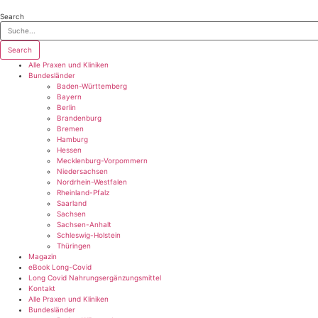
Zum
Inhalt
Search
wechseln
Search
Alle Praxen und Kliniken
Bundesländer
Baden-Württemberg
Bayern
Berlin
Brandenburg
Bremen
Hamburg
Hessen
Mecklenburg-Vorpommern
Niedersachsen
Nordrhein-Westfalen
Rheinland-Pfalz
Saarland
Sachsen
Sachsen-Anhalt
Schleswig-Holstein
Thüringen
Magazin
eBook Long-Covid
Long Covid Nahrungsergänzungsmittel
Kontakt
Alle Praxen und Kliniken
Bundesländer